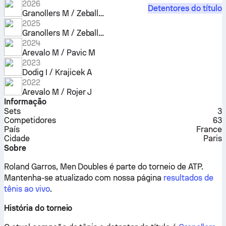
2026
Detentores do título
Granollers M / Zeballos H
2025
Granollers M / Zeballos H
2024
Arevalo M / Pavic M
2023
Dodig I / Krajicek A
2022
Arevalo M / Rojer J
Informação
Sets
3
Competidores
63
País
France
Cidade
Paris
Sobre
Roland Garros, Men Doubles é parte do torneio de ATP.
Mantenha-se atualizado com nossa página
resultados de
tênis ao vivo
.
História do torneio