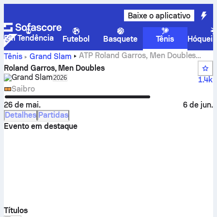
Baixe o aplicativo
Em Tendência
Futebol
Basquete
Tênis
Hóquei 
ATP Roland Garros, Men Doubles
Tênis
Grand Slam
placares ao vivo, resultados e partidas
Roland Garros, Men Doubles
Grand Slam
Select season in unique tournament header
2026
1.4k
Saibro
26 de mai.
6 de jun.
Detalhes
Partidas
Evento em destaque
Títulos