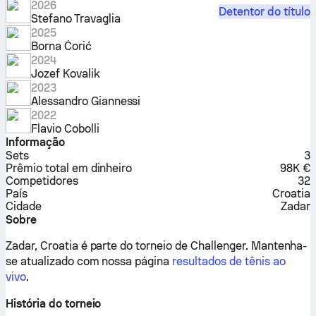
2026
Detentor do título
Stefano Travaglia
2025
Borna Ćorić
2024
Jozef Kovalik
2023
Alessandro Giannessi
2022
Flavio Cobolli
Informação
Sets
3
Prêmio total em dinheiro
98K €
Competidores
32
País
Croatia
Cidade
Zadar
Sobre
Zadar, Croatia é parte do torneio de Challenger.
Mantenha-
se atualizado com nossa página
resultados de tênis ao
vivo
.
História do torneio