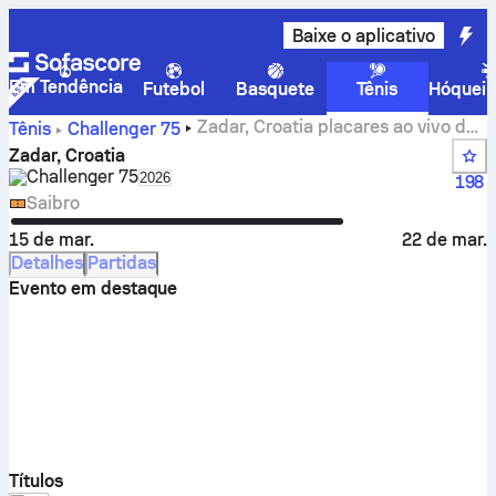
Baixe o aplicativo
Em Tendência
Futebol
Basquete
Tênis
Hóquei 
Zadar, Croatia placares ao vivo de
Tênis
Challenger
75
tênis, resultados dos grupos e partidas
Zadar, Croatia
Challenger
75
Select season in unique tournament header
2026
198
Saibro
15 de mar.
22 de mar.
Detalhes
Partidas
Evento em destaque
Títulos