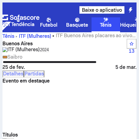
Baixe o aplicativo
Em Tendência
Futebol
Basquete
Tênis
Hóquei 
ITF Buenos Aires placares ao vivo,
Tênis
ITF (Mulheres)
resultados e partidas
Buenos Aires
ITF (Mulheres)
Select season in unique tournament header
2024
13
Saibro
25 de fev.
5 de mar.
Detalhes
Partidas
Evento em destaque
Títulos