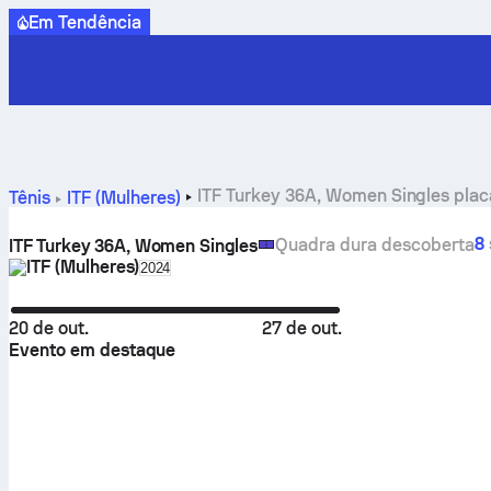
Em Tendência
ITF Turkey 36A, Women Singles placa
Tênis
ITF (Mulheres)
8
Quadra dura descoberta
ITF Turkey 36A, Women Singles
ITF (Mulheres)
Select season in unique tournament header
2024
20 de out.
27 de out.
Evento em destaque