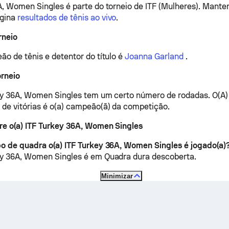
A, Women Singles é parte do torneio de ITF (Mulheres).
Manten
ágina
resultados de tênis ao vivo
.
rneio
ão de tênis e detentor do título é
Joanna Garland
.
orneio
ey 36A, Women Singles tem um certo número de rodadas. O(A)
de vitórias é o(a) campeão(ã) da competição.
e o(a) ITF Turkey 36A, Women Singles
o de quadra o(a) ITF Turkey 36A, Women Singles é jogado(a)
key 36A, Women Singles é em
Quadra dura descoberta
.
Minimizar