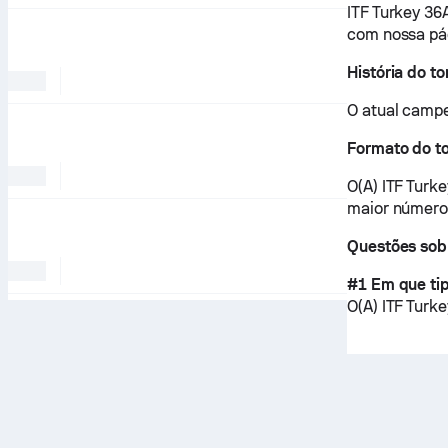
ITF Turkey 36
com nossa p
História do to
O atual campe
Formato do t
O(A) ITF Turk
maior número 
Questões sobr
#1 Em que tip
O(A) ITF Tur