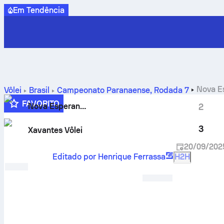
Em Tendência
Nova Es
Vôlei
Brasil
Campeonato Paranaense
,
Rodada 7
diretos e previsão
FAVORITO
Nova Esperança
2
3
Xavantes Vôlei
20/09/202
Editado por Henrique Ferrassa
H2H