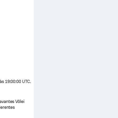
às 19:00:00 UTC.
avantes Vôlei
ferentes