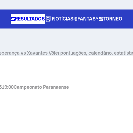
RESULTADOS
NOTÍCIAS
FANTASY
TORNEO
perança vs Xavantes Vôlei pontuações, calendário, estatísti
5
19:00
Campeonato Paranaense