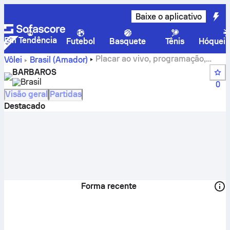
Baixe o aplicativo
Em Tendência
Futebol
Basquete
Tênis
Hóquei 
Placar ao vivo, programação,
Vôlei
Brasil
(Amador)
partidas e classificação do BARBAROS
BARBAROS
Brasil
0
Visão geral
Partidas
Destacado
Forma recente