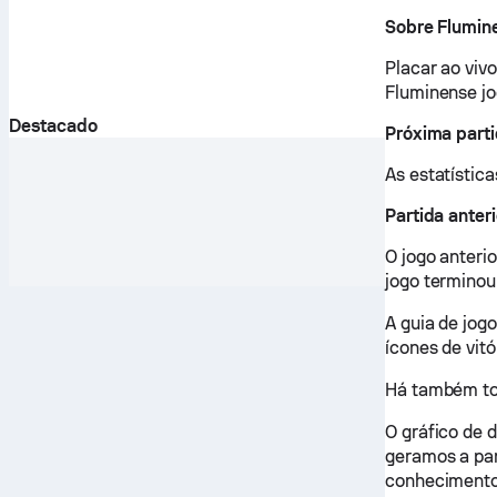
Sobre Flumin
Placar ao viv
Fluminense jo
Destacado
Próxima part
As estatística
Partida anter
O jogo anteri
jogo terminou
A guia de jog
ícones de vitó
Há também tod
O gráfico de 
geramos a part
conhecimento