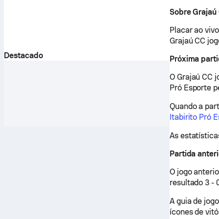
Sobre Grajaú
Placar ao viv
Grajaú CC jog
Destacado
Próxima part
O Grajaú CC j
Pró Esporte p
Quando a part
Itabirito Pró 
As estatística
Partida anter
O jogo anteri
resultado 3 - 
A guia de jog
ícones de vitó