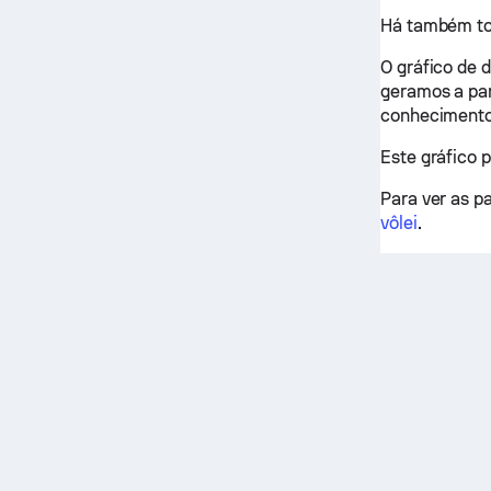
Há também tod
O gráfico de 
geramos a part
conhecimento
Este gráfico 
Para ver as pa
vôlei
.