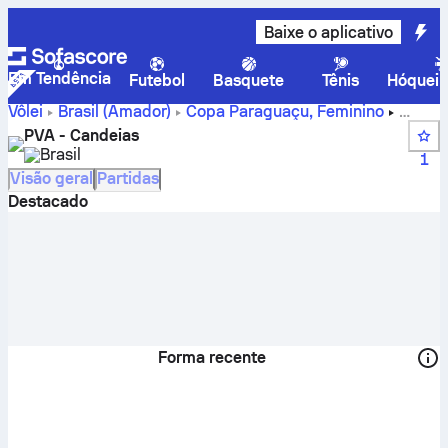
Baixe o aplicativo
Em Tendência
Futebol
Basquete
Tênis
Hóquei 
Vôlei
Brasil
(Amador)
Copa Paraguaçu, Feminino
Placar ao vivo, programação, partidas e classificação do
PVA - Candeias
PVA - Candeias
Brasil
1
Visão geral
Partidas
Destacado
Forma recente