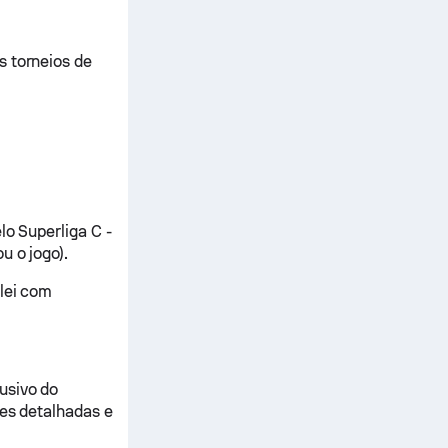
s torneios de
lo Superliga C -
u o jogo).
ôlei com
usivo do
ses detalhadas e