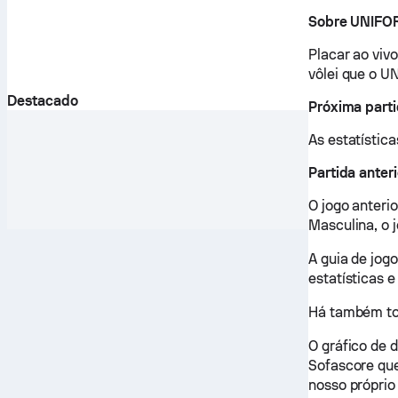
Sobre UNIFOR
Placar ao viv
vôlei que o U
Destacado
Próxima part
As estatística
Partida anter
O jogo anteri
Masculina, o 
A guia de jog
estatísticas e
Há também tod
O gráfico de 
Sofascore que
nosso próprio