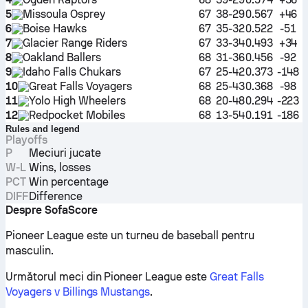
5
Missoula Osprey
67
38-29
0.567
+46
6
Boise Hawks
67
35-32
0.522
-51
7
Glacier Range Riders
67
33-34
0.493
+34
8
Oakland Ballers
68
31-36
0.456
-92
9
Idaho Falls Chukars
67
25-42
0.373
-148
10
Great Falls Voyagers
68
25-43
0.368
-98
11
Yolo High Wheelers
68
20-48
0.294
-223
12
Redpocket Mobiles
68
13-54
0.191
-186
Rules and legend
Playoffs
P
Meciuri jucate
W-L
Wins, losses
PCT
Win percentage
DIFF
Difference
Despre SofaScore
Pioneer League este un turneu de baseball pentru
masculin.
Următorul meci din Pioneer League este
Great Falls
Voyagers v Billings Mustangs
.