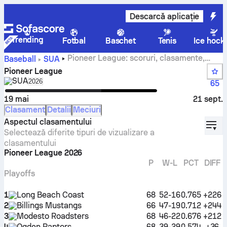
Descarcă aplicație
Trending
Fotbal
Baschet
Tenis
Ice hock
Pioneer League: scoruri, clasamente,
Baseball
SUA
turnee finale, program, echipe și statistici
Pioneer League
SUA
Select season in unique tournament header
2026
65
19 mai
21 sept.
Clasament
Detalii
Meciuri
displ
Aspectul clasamentului
Selectează diferite tipuri de vizualizare a
clasamentului
Pioneer League 2026
P
W-L
PCT
DIFF
Playoffs
1
Long Beach Coast
68
52-16
0.765
+226
2
Billings Mustangs
66
47-19
0.712
+244
3
Modesto Roadsters
68
46-22
0.676
+212
4
Ogden Raptors
68
39-29
0.574
+36