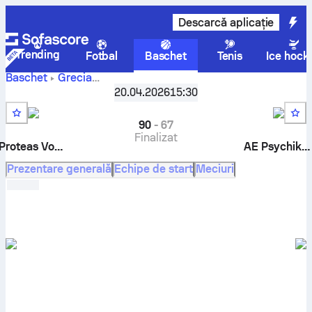
Descarcă aplicație
Trending
Fotbal
Baschet
Tenis
Ice hock
Baschet
Grecia
AEO Proteas
Elite League, Playoff
20.04.2026
,
Sferturile de finala
15:30
Voulas vs AE Psychikou scoruri live, confruntare directă,
program, pronosticuri și statistici
90
-
67
Finalizat
Proteas Voulas
AE Psychikou
Prezentare generală
Echipe de start
Meciuri