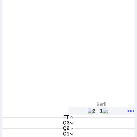
Serii
2
-
1
FT
Q3
Q2
Q1