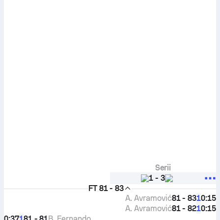
Serii
1
-
3
FT
81 - 83
A. Avramović
81 - 83
0:15
1
A. Avramović
81 - 82
0:15
1
0:37
81 - 81
B. Fernando
1