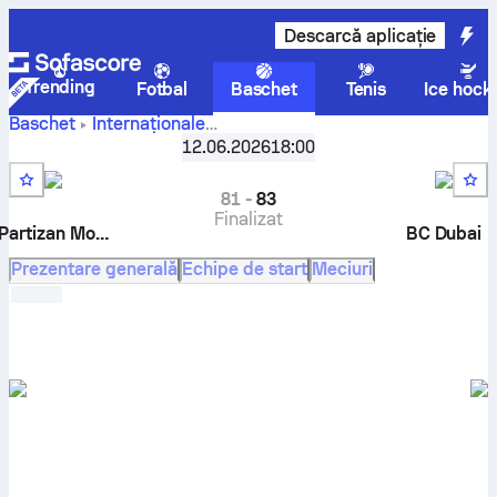
Descarcă aplicație
Trending
Fotbal
Baschet
Tenis
Ice hock
Baschet
Internaționale
KK Partizan
AdmiralBet ABA League, Playoff
12.06.2026
18:00
,
Finală
Mozzart Bet vs BC Dubai scoruri live, confruntare directă,
program, pronosticuri și statistici
81
-
83
Finalizat
Partizan Mozzart
BC Dubai
Prezentare generală
Echipe de start
Meciuri