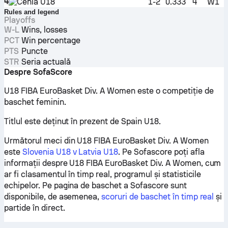
4
Cehia U18
1-2
0.333
4
W1
Rules and legend
Playoffs
W-L
Wins, losses
PCT
Win percentage
PTS
Puncte
STR
Seria actuală
Despre SofaScore
U18 FIBA EuroBasket Div. A Women este o competiție de
baschet feminin.
Titlul este deținut în prezent de Spain U18.
Următorul meci din U18 FIBA EuroBasket Div. A Women
este
Slovenia U18 v Latvia U18
. Pe Sofascore poți afla
informații despre U18 FIBA EuroBasket Div. A Women, cum
ar fi clasamentul în timp real, programul și statisticile
echipelor. Pe pagina de baschet a Sofascore sunt
disponibile, de asemenea,
scoruri de baschet în timp real
și
partide în direct.