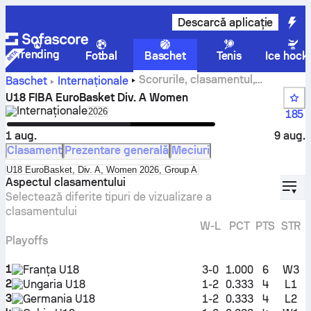
Descarcă aplicație
Trending
Fotbal
Baschet
Tenis
Ice hock
Scorurile, clasamentul,
Baschet
Internaționale
programul și statisticile pentru U18 FIBA EuroBasket Div.
U18 FIBA EuroBasket Div. A Women
A Women
Internaționale
Select season in unique tournament header
2026
185
1 aug.
9 aug.
Clasament
Prezentare generală
Meciuri
Select standings table in tournament standings
U18 EuroBasket, Div. A, Women 2026, Group A
displ
Aspectul clasamentului
Selectează diferite tipuri de vizualizare a
clasamentului
W-L
PCT
PTS
STR
Playoffs
1
Franța U18
3-0
1.000
6
W3
2
Ungaria U18
1-2
0.333
4
L1
3
Germania U18
1-2
0.333
4
L2