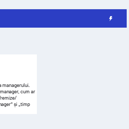
 a managerului.
e manager, cum ar
e/remize/
nager” și „timp