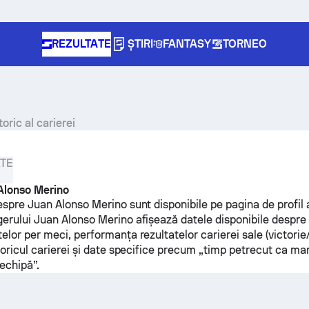
REZULTATE
ȘTIRI
FANTASY
TORNEO
toric al carierei
ATE
Alonso Merino
despre Juan Alonso Merino sunt disponibile pe pagina de profil
gerului Juan Alonso Merino afișează datele disponibile despr
elor per meci, performanța rezultatelor carierei sale (victori
storicul carierei și date specifice precum „timp petrecut ca ma
echipă”.