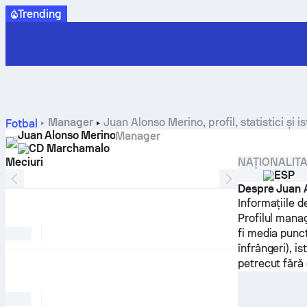
Trending
Manager
Juan Alonso Merino, profil, statistici și is
Fotbal
Juan Alonso Merino
Manager
CD Marchamalo
Meciuri
NAȚIONALIT
ESP
Despre Juan 
Informațiile 
Profilul mana
fi media punct
înfrângeri), i
petrecut fără 