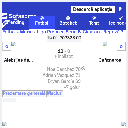
Descarcă aplicație
Trending
Fotbal
Baschet
Tenis
Ice hock
Fotbal
Mexic
Liga Premier, Serie B, Clausura
,
Repriză 2
Alebrijes de Oaxaca II
-
Cañoneros F.C.
scor live,
14.01.2023
23:00
rezultate H2H, clasament și predicție
10
-
0
Finalizat
Alebrijes de Oaxaca II
Cañoneros
Noe Sanchez
78'
Adrian Vazquez
71'
Bryan García
69'
+7 goluri
Prezentare generală
Meciuri