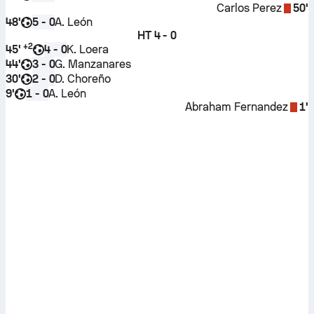
Carlos Perez
50'
48'
A. León
5 - 0
HT
4 - 0
+
2
45'
K. Loera
4 - 0
44'
G. Manzanares
3 - 0
30'
D. Choreño
2 - 0
9'
A. León
1 - 0
Abraham Fernandez
1'