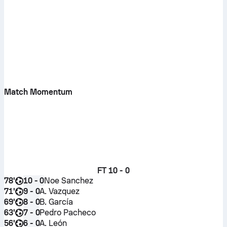
Match Momentum
FT
10 - 0
78'
Noe Sanchez
10 - 0
71'
A. Vazquez
9 - 0
69'
B. García
8 - 0
63'
Pedro Pacheco
7 - 0
56'
A. León
6 - 0