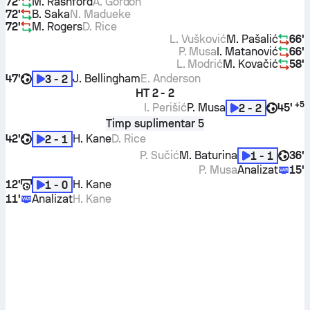
72'
M. Rashford
A. Gordon
72'
B. Saka
N. Madueke
72'
M. Rogers
D. Rice
L. Vušković
M. Pašalić
66'
P. Musa
I. Matanović
66'
L. Modrić
M. Kovačić
58'
47'
J. Bellingham
E. Anderson
3 - 2
HT
2 - 2
+
5
I. Perišić
P. Musa
45'
2 - 2
Timp suplimentar 5
42'
H. Kane
D. Rice
2 - 1
P. Sučić
M. Baturina
36'
1 - 1
P. Musa
Analizat
15'
12'
H. Kane
1 - 0
11'
Analizat
H. Kane