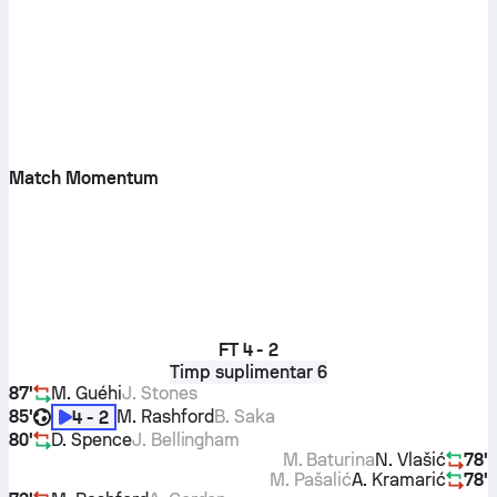
Match Momentum
FT
4 - 2
Timp suplimentar 6
87'
M. Guéhi
J. Stones
85'
M. Rashford
B. Saka
4 - 2
80'
D. Spence
J. Bellingham
M. Baturina
N. Vlašić
78'
M. Pašalić
A. Kramarić
78'