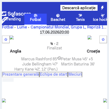
Descarcă aplicație
Trending
Fotbal
Baschet
Tenis
Ice hock
Fotbal
Lume
Campionatul Mondial, Grupa L
,
Repriză 1
Anglia
-
Croaţia
scor live, rezultate H2H, clasament și
17.06.2026
20:00
predicție
4
-
2
Finalizat
Anglia
Croaţia
Marcus Rashford
85'
Petar Musa
45' +5
Jude Bellingham
47'
Martin Baturina
36'
Harry Kane
42', 12' (Pen.)
Prezentare generală
Echipe de start
Meciuri