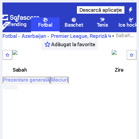
Descarcă aplicație
Trending
Fotbal
Baschet
Tenis
Ice hock
Sabah
Fotbal
Azerbaijan
Premier League
,
Repriză 4
FK
-
Zirə FK
scor live, rezultate H2H, clasament și predicție
Adăugat la favorite
Sabah
Zirə
Prezentare generală
Meciuri