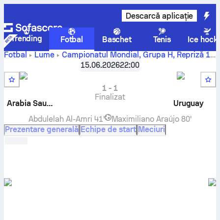
Descarcă aplicație
Trending
Fotbal
Baschet
Tenis
Ice hock
Fotbal
Lume
Campionatul Mondial, Grupa H
,
Repriză 1
Arabia Saudită
-
Uruguay
scor live, rezultate H2H,
15.06.2026
22:00
clasament și predicție
1
-
1
Finalizat
Arabia Saudită
Uruguay
Abdulelah Al-Amri
41'
Maximiliano Araújo
80'
Prezentare generală
Echipe de start
Meciuri