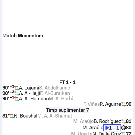
Match Momentum
FT
1 - 1
+
3
90'
A. Lajami
S. Abdulhamid
+
3
90'
A. Al-Hejji
F. Al-Buraikan
+
3
90'
A. Al-Hamdan
M. Al-Harbi
F. Viñas
R. Aguirre
90'
Timp suplimentar 7
81'
N. Boushal
M. A. Al-Shamat
M. Araújo
B. Rodríguez
81'
M. Araújo
80'
1 - 1
M. Ugarte
N. De la Cruz
72'