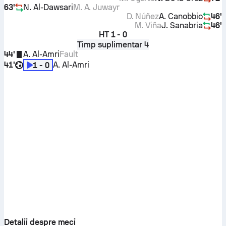
63'
N. Al-Dawsari
M. A. Juwayr
D. Núñez
A. Canobbio
46'
M. Viña
J. Sanabria
46'
HT
1 - 0
Timp suplimentar 4
44'
A. Al-Amri
Fault
41'
A. Al-Amri
1 - 0
Detalii despre meci