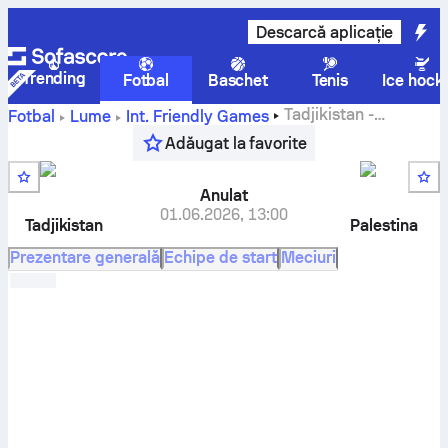
Descarcă aplicație
Trending
Fotbal
Baschet
Tenis
Ice hock
Tadjikistan
-
Fotbal
Lume
Int. Friendly Games
Palestina
scor live, rezultate H2H, clasament și predicție
Adăugat la favorite
Anulat
01.06.2026
,
13:00
Tadjikistan
Palestina
Prezentare generală
Echipe de start
Meciuri