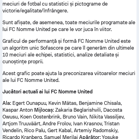
meciuri de fotbal cu statistici și pictograme de
victorie/egalitate/înfrângere.
Sunt afișate, de asemenea, toate meciurile programate ale
lui FC Nomme United pe care le vor juca în viitor.
Graficul de performanță și formă FC Nomme United este
un algoritm unic Sofascore pe care îl generăm din ultimele
10 meciuri ale echipei, statistici, analize detaliate și
cunoștințe proprii.
Acest grafic poate ajuta la preconizarea viitoarelor meciuri
ale lui FC Nomme United.
Jucători actuali ai lui FC Nomme United
Ala:
Egert Ounapuu, Kevin Mätas, Benjamine Chisala,
Kaspar Anton
Mijlocaș:
Zakaria Beglarishvili, Dacosta
Owusu, Koen Oostenbrink, Bruno Vain, Nikita Vassiljev,
Artjom Truuväärt, Andre Frolov, Ivan Krasnov, Tristan
Vendelin, Rico Palu, Gert Kabal, Artemiy Radomskiy,
Ricardo Kranberg, Samuel Merilai
Apărător:
Yosuke