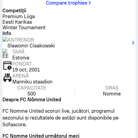
Compare trophies
Competiţii
Premium Liiga
Eesti Karikas
Winter Tournament
Info
ANTRENOR
Slawomir Cisakowski
ȚARĂ
Estonia
FONDAT
19 oct. 2001
ARENĂ
Manniku staadion
CAPACITATE
ORAȘ
500
Nomme
Despre FC Nõmme United
FC Nomme United scoruri live, jucători, programul
sezonului și rezultatele de astăzi sunt disponibile pe
Sofascore.
FC Nomme United următorul meci