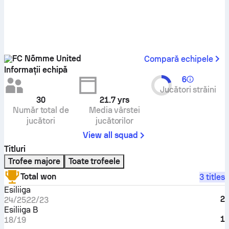
FC Nõmme United
Compară echipele
Informații echipă
6
Jucători străini
30
21.7
yrs
Număr total de
Media vârstei
jucători
jucătorilor
View all squad
Titluri
Trofee majore
Toate trofeele
Total won
3 titles
Esiliiga
2
24/25
22/23
Esiliiga B
1
18/19