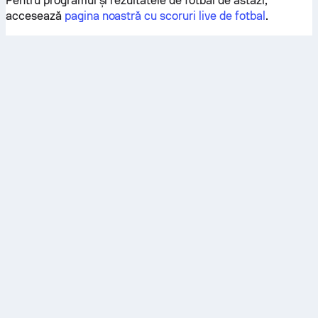
Pentru programul și rezultatele de fotbal de astăzi,
accesează
pagina noastră cu scoruri live de fotbal
.