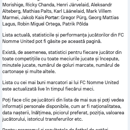
Morishige, Ricky Chanda, Henri Järvelaid, Aleksandr
Alteberg, Mathias Palts, Karl Läänelaid, Mark Villem
Marmei, Jakob Kais
Portar:
Gregor Pürg, Georg Mattias
Lagus, Robin Miguel Ortega, Patrik Põlda
Lista actuală, statisticile și performanța jucătorilor din FC
Nomme United pot fi găsite pe această pagină.
Există, de asemenea, statistici pentru fiecare jucător din
toate competițiile cu toate meciurile jucate și începute,
minutele jucate, numărul de goluri marcate, numărul de
cartonașe și multe altele.
Lista cu cei mai buni marcatori ai lui FC Nomme United
este actualizată live în timpul fiecărui meci.
Poți face clic pe jucătorii din lista de mai sus și poți vedea
informații personale disponibile, cum ar fi naționalitatea,
data nașterii, înălțimea, piciorul preferat, poziția, valoarea
jucătorului, istoricul transferurilor etc.