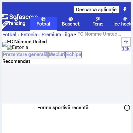
Descarcă aplicație
Trending
Fotbal
Baschet
Tenis
Ice hock
FC Nomme United
Fotbal
Estonia
Premium Liiga
scoruri, meciuri, clasamente și statistici jucători
FC Nõmme United
Estonia
11k
Prezentare generală
Meciuri
Echipa
Recomandat
Forma sportivă recentă