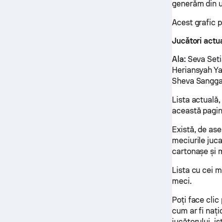
generăm din ul
Acest grafic p
Jucători actua
Ala:
Seva Seti
Heriansyah Y
Sheva Sangga
Lista actuală,
această pagin
Există, de ase
meciurile juc
cartonașe și m
Lista cu cei m
meci.
Poți face clic
cum ar fi nați
jucătorului, is