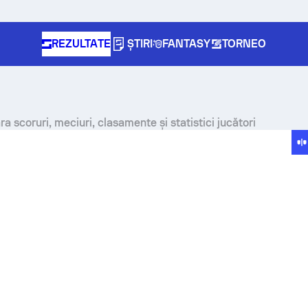
REZULTATE
ȘTIRI
FANTASY
TORNEO
a scoruri, meciuri, clasamente și statistici jucători