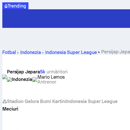
Trending
Persijap Jepar
Fotbal
Indonezia
Indonesia Super League
Persijap Jepara
5k
urmăritori
Mario Lemos
Indonezia
Antrenor
Stadion Gelora Bumi Kartini
Indonesia Super League
Meciuri