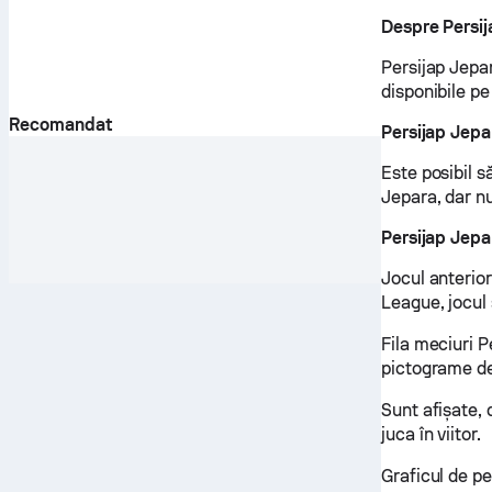
Despre Persi
Persijap Jepar
disponibile p
Recomandat
Persijap Jepa
Este posibil s
Jepara, dar nu
Persijap Jepa
Jocul anterior
League, jocul s
Fila meciuri P
pictograme de
Sunt afișate,
juca în viitor.
Graficul de p