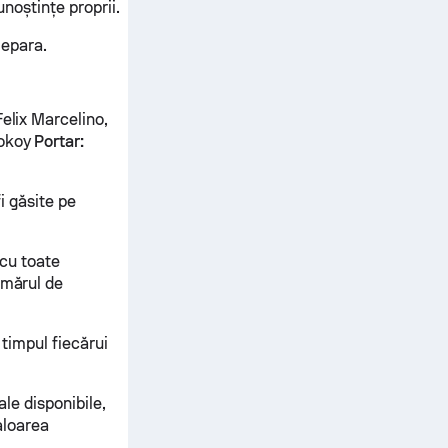
unoștințe proprii.
Jepara.
Felix Marcelino,
Sokoy
Portar:
fi găsite pe
 cu toate
umărul de
 timpul fiecărui
ale disponibile,
valoarea