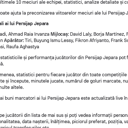
timele 10 meciuri ale echipei, statistici, analize detaliate și c
oate ajuta la preconizarea viitoarelor meciuri ale lui Persijap 
li ai lui Persijap Jepara
adi, Ahmad Raia Irvanza
Mijlocaș:
David Laly, Borja Martínez, 
an
Apărător:
Tiri, Buyung Ismu Lessy, Fikron Afriyanto, Frank 
si, Raufa Aghastya
 statisticile și performanța jucătorilor din Persijap Jepara pot 
ă.
menea, statistici pentru fiecare jucător din toate competițiile
ate și începute, minutele jucate, numărul de goluri marcate, n
ulte altele.
ai buni marcatori ai lui Persijap Jepara este actualizată live în
 pe jucătorii din lista de mai sus și poți vedea informații person
onalitatea, data nașterii, înălțimea, piciorul preferat, poziția, 
toricul transferurilor etc.