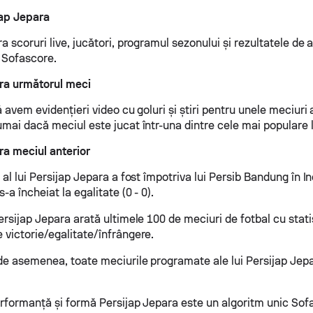
jap Jepara
a scoruri live, jucători, programul sezonului și rezultatele de 
e Sofascore.
ra următorul meci
ă avem evidențieri video cu goluri și știri pentru unele meciuri a
mai dacă meciul este jucat într-una dintre cele mai populare li
ra meciul anterior
 al lui Persijap Jepara a fost împotriva lui Persib Bandung în 
-a încheiat la egalitate (0 - 0).
ersijap Jepara arată ultimele 100 de meciuri de fotbal cu statis
 victorie/egalitate/înfrângere.
 de asemenea, toate meciurile programate ale lui Persijap Jepa
erformanță și formă Persijap Jepara este un algoritm unic Sofa