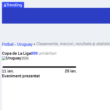
Trending
Clasamente, meciuri, rezultate și statist
Fotbal
Uruguay
Copa de La Liga
899
urmăritori
Uruguay
Select season in unique tournament header
2026
11 ian.
29 ian.
Eveniment prezentat