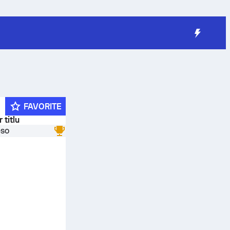
FAVORITE
 titlu
eso