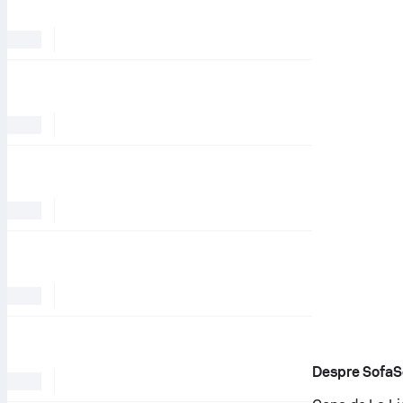
Despre SofaS