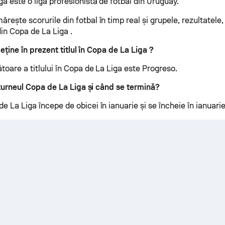
a este o ligă profesionistă de fotbal din Uruguay.
rește scorurile din fotbal în timp real și grupele, rezultatele, s
in Copa de La Liga .
ține în prezent titlul în Copa de La Liga ?
toare a titlului în Copa de La Liga este Progreso.
urneul Copa de La Liga și când se termină?
e La Liga începe de obicei în ianuarie și se încheie în ianuarie