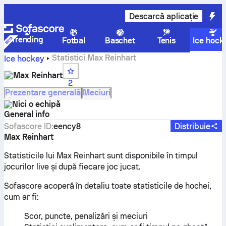
Descarcă aplicație
Trending
Fotbal
Baschet
Tenis
Ice hock
Statistici Max Reinhart
Ice hockey
Max Reinhart
2
Prezentare generală
Meciuri
Nici o echipă
General info
Sofascore ID
:
eency8
Distribuie
Max Reinhart
Statisticile lui Max Reinhart sunt disponibile în timpul
jocurilor live și după fiecare joc jucat.
Sofascore acoperă în detaliu toate statisticile de hochei,
cum ar fi:
Scor, puncte, penalizări și meciuri