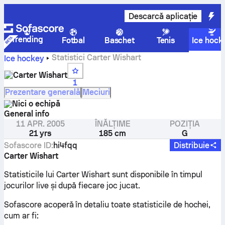
Descarcă aplicație
Trending
Fotbal
Baschet
Tenis
Ice hock
Statistici Carter Wishart
Ice hockey
Carter Wishart
1
Prezentare generală
Meciuri
Nici o echipă
General info
11 APR. 2005
ÎNĂLȚIME
POZIȚIA
21 yrs
185 cm
G
Sofascore ID
:
hi4fqq
Distribuie
Carter Wishart
Statisticile lui Carter Wishart sunt disponibile în timpul
jocurilor live și după fiecare joc jucat.
Sofascore acoperă în detaliu toate statisticile de hochei,
cum ar fi: