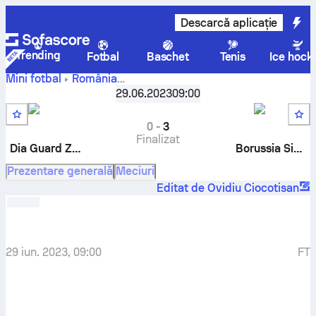
Descarcă aplicație
Trending
Fotbal
Baschet
Tenis
Ice hock
Mini fotbal
România
ACS Dia
Campionatul Naţional - Grupa G
29.06.2023
09:00
,
Repriză 2
Guard Zalau
-
AS Borussia Sibiu
0
-
3
Finalizat
Dia Guard Zalau
Borussia Sibiu
Prezentare generală
Meciuri
Editat de Ovidiu Ciocotisan
29 iun. 2023, 09:00
FT