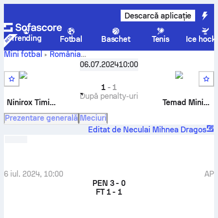
Descarcă aplicație
Trending
Fotbal
Baschet
Tenis
Ice hock
Mini fotbal
România
ACS Ninirox
Cupa României - Knockout
06.07.2024
,
Repriză din 32
10:00
Timișoara
-
ACS Temad Minifotbal Brașov
1
-
1
După penalty-uri
Ninirox Timișoara
Temad Minifotbal Brașov
Prezentare generală
Meciuri
Editat de Neculai Mihnea Dragos
6 iul. 2024, 10:00
AP
PEN
3 - 0
FT
1 - 1