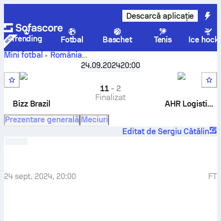
Descarcă aplicație
Trending
Fotbal
Baschet
Tenis
Ice hock
Mini fotbal
România
Bizz Brazil
-
Liga 3 Victory Cup - Seria F
24.09.2024
,
Repriză 27
20:00
AHR Logistics
11
-
2
Finalizat
Bizz Brazil
AHR Logistics
Prezentare generală
Meciuri
Editat de Sergiu Cătălin
24 sept. 2024, 20:00
FT