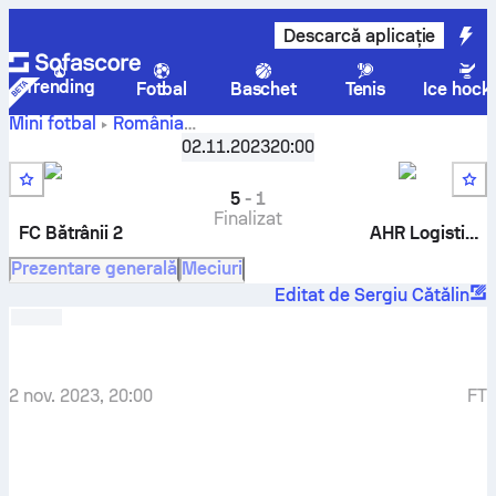
Descarcă aplicație
Trending
Fotbal
Baschet
Tenis
Ice hock
Mini fotbal
România
FC Bătrânii 2
-
Liga 3 Victory Cup - Seria C
02.11.2023
,
Repriză 20
20:00
AHR Logistics
5
-
1
Finalizat
FC Bătrânii 2
AHR Logistics
Prezentare generală
Meciuri
Editat de Sergiu Cătălin
2 nov. 2023, 20:00
FT