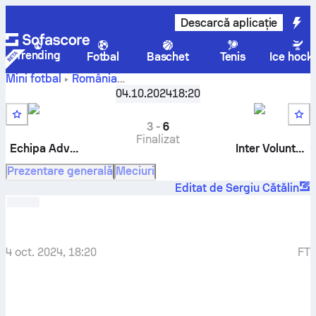
Descarcă aplicație
Trending
Fotbal
Baschet
Tenis
Ice hock
Mini fotbal
România
Echipa
Liga 4 Victory Cup - Seria A
04.10.2024
,
Repriză 28
18:20
Adversă
-
Inter Voluntari
3
-
6
Finalizat
Echipa Adversă
Inter Voluntari
Prezentare generală
Meciuri
Editat de Sergiu Cătălin
4 oct. 2024, 18:20
FT