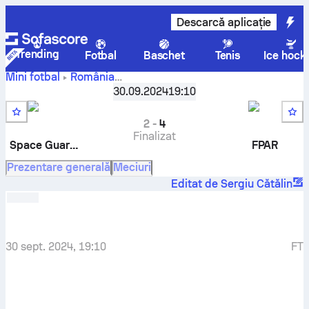
Descarcă aplicație
Trending
Fotbal
Baschet
Tenis
Ice hock
Mini fotbal
România
Space
Liga 3 Victory Cup - Seria B
30.09.2024
,
Repriză 28
19:10
Guardians
-
FPAR
2
-
4
Finalizat
Space Guardians
FPAR
Prezentare generală
Meciuri
Editat de Sergiu Cătălin
30 sept. 2024, 19:10
FT