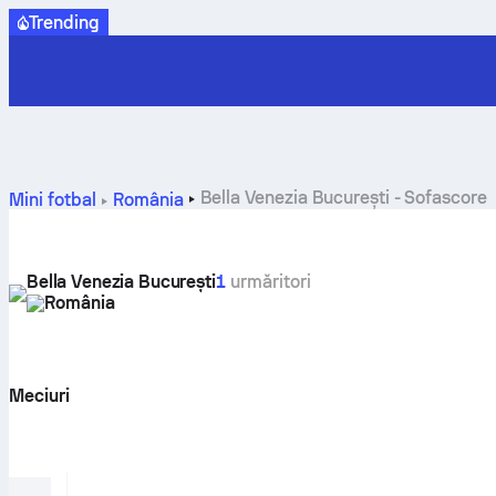
Trending
Bella Venezia București - Sofascore
Mini fotbal
România
Bella Venezia București
1
urmăritori
România
Meciuri