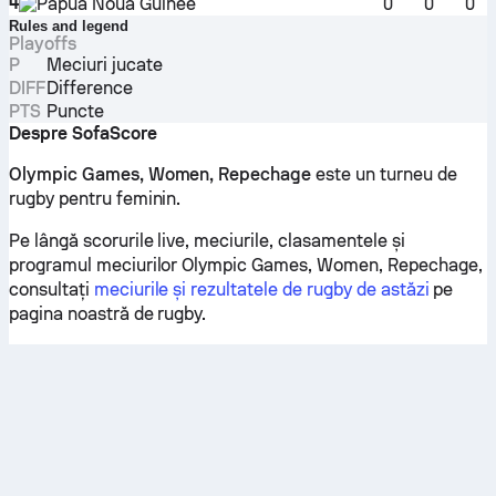
4
Papua Noua Guinee
0
0
0
Rules and legend
Playoffs
P
Meciuri jucate
DIFF
Difference
PTS
Puncte
Despre SofaScore
Olympic Games, Women, Repechage
este un turneu de
rugby pentru feminin.
Pe lângă scorurile live, meciurile, clasamentele și
programul meciurilor Olympic Games, Women, Repechage,
consultați
meciurile și rezultatele de rugby de astăzi
pe
pagina noastră de rugby.