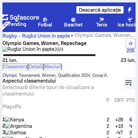
Descarcă aplicație
Trending
Fotbal
Baschet
Tenis
Ice hock
Olympic Games, Women,
Rugby
Rugbz Union în şapte
Repechage: scoruri, meciuri, tabel și program
Olympic Games, Women, Repechage
Rugbz Union în şapte
Select season in unique tournament 
2024
205
21 iun.
23 iun.
Clasament
Detalii
Meciuri
Select standings table in tournament standings
Olympic Tournament, Women, Qualification 2024, Group A
displ
Aspectul clasamentului
Selectează diferite tipuri de vizualizare a
clasamentului
P
DIFF
PTS
Playoffs
1
Kenya
2
+28
6
2
Argentina
2
+19
4
3
Samoa
2
-47
2