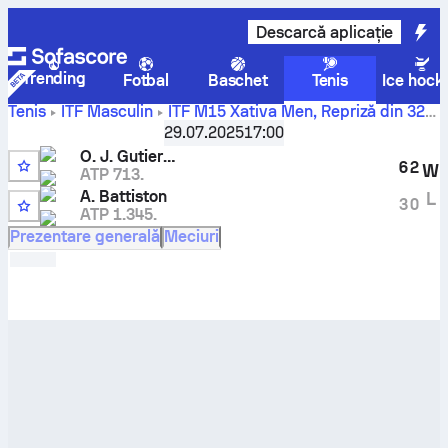
Descarcă aplicație
Trending
Fotbal
Baschet
Tenis
Ice hock
Tenis
ITF Masculin
ITF M15 Xativa Men
,
Repriză din 32
Oscar Jose Gutierrez
contra
Alessandro Battiston
scor
29.07.2025
17:00
și rezultate live pentru confruntarea directă
O. J. Gutierrez
6
2
W
ATP 713.
A. Battiston
L
3
0
ATP 1.345.
Prezentare generală
Meciuri