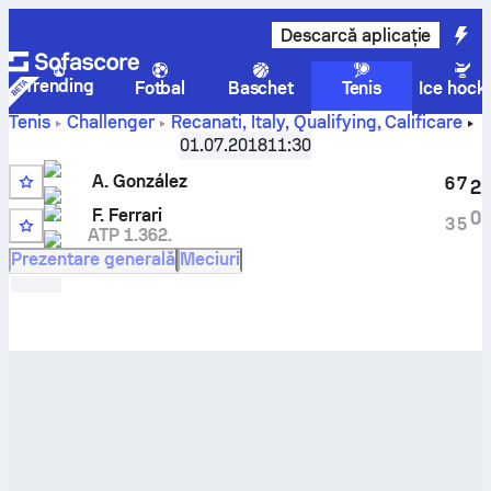
Descarcă aplicație
Trending
Fotbal
Baschet
Tenis
Ice hock
Tenis
Challenger
Recanati, Italy, Qualifying
,
Calificare
A. González
contra
Francesco Ferrari
scor și rezultate live
01.07.2018
11:30
pentru confruntarea directă
A. González
6
7
2
4
F. Ferrari
0
3
5
ATP 1.362.
WC
Prezentare generală
Meciuri