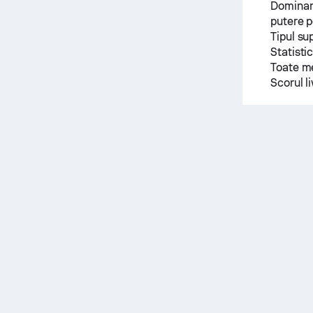
Dominanț
putere p
Tipul su
Statisti
Toate me
Scorul l