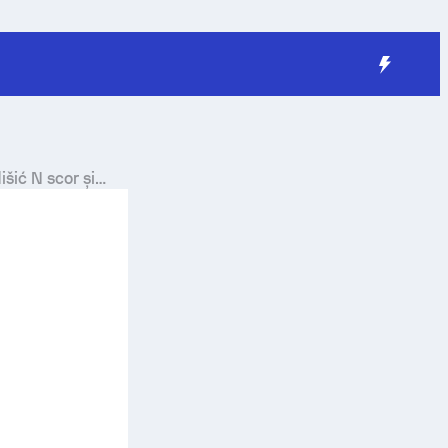
išić N
scor și