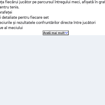
a fiecărui jucător pe parcursul întregului meci, afișată în gra
entru tenis.
prafeței
ci detaliate pentru fiecare set
ciurile și rezultatele confruntărilor directe între jucători
ive al meciului
Arată mai mult