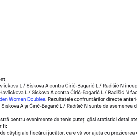
ent
vlickova L / Siskova A
contra
Ćirić-Bagarić L / Radišić N
încep
Havlickova L / Siskova A
contra
Ćirić-Bagarić L / Radišić N
fac
den Women Doubles
. Rezultatele confruntărilor directe anteri
/ Siskova A
și
Ćirić-Bagarić L / Radišić N
sunte de asemenea di
tră pentru evenimente de tenis puteți găsi statistici detaliat
 fi:
de câștig ale fiecărui jucător, care vă vor ajuta cu prezicerea 