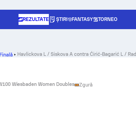
REZULTATE
ȘTIRI
FANTASY
TORNEO
Havlickova L / Siskova A
contra
Ćirić-Bagarić L / Rad
Finală
 W100 Wiesbaden Women Doubles
Zgură