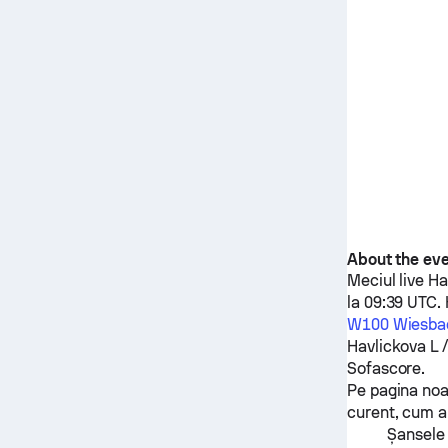
About the ev
Meciul live
Ha
la 09:39 UTC.
W100 Wiesba
Havlickova L 
Sofascore.
Pe pagina noas
curent, cum ar
Șansele 