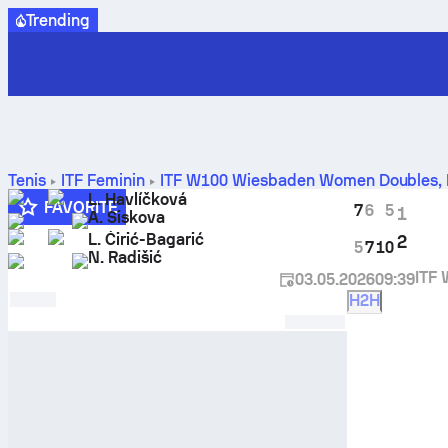
Trending
Tenis
ITF Feminin
ITF W100 Wiesbaden Women Doubles
,
rezultate live pentru confruntarea directă
L. Havlíčková
FAVORITE
7
6
5
1
A. Siskova
L. Ćirić-Bagarić
2
5
7
10
N. Radišić
ITF
03.05.2026
09:39
H2H