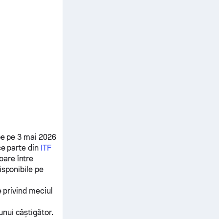
e pe 3 mai 2026
e parte din
ITF
oare între
sponibile pe
e privind meciul
unui câștigător.