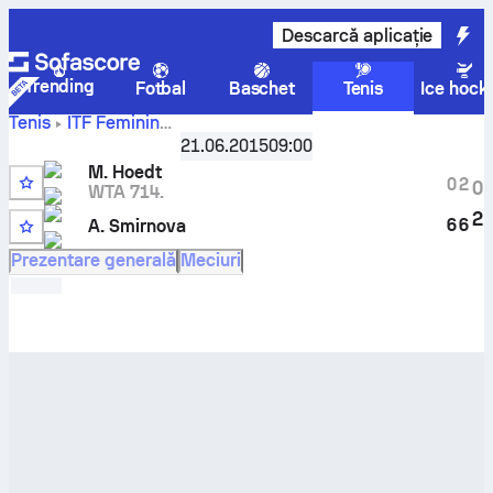
Descarcă aplicație
Trending
Fotbal
Baschet
Tenis
Ice hock
Tenis
ITF Feminin
Merel
Breda, Singles Qualifying W-C15-NED-02A
21.06.2015
09:00
Hoedt
contra
Anastasia Smirnova
scor și rezultate live
M. Hoedt
0
2
0
pentru confruntarea directă
WTA 714.
2
6
6
A. Smirnova
Prezentare generală
Meciuri