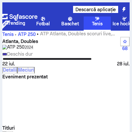
Descarcă aplicație
Trending
Fotbal
Baschet
Tenis
Ice hock
ATP Atlanta, Doubles scoruri live,
Tenis
ATP
250
rezultate și meciuri
Atlanta, Doubles
ATP
250
Select season in unique tournament header
2024
68
Deschis dur
22 iul.
28 iul.
Detalii
Meciuri
Eveniment prezentat
Titluri