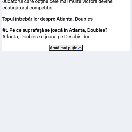
Jucătorul care obține cele mai multe victorii devine
câștigătorul competiției.
Topul întrebărilor despre Atlanta, Doubles
#1 Pe ce suprafață se joacă în Atlanta, Doubles?
Atlanta, Doubles se joacă pe
Deschis dur
.
Arată mai puţin