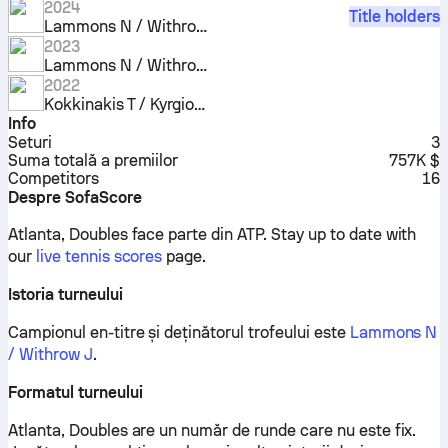
2024
Title holders
Lammons N / Withrow J
2023
Lammons N / Withrow J
2022
Kokkinakis T / Kyrgios N
Info
Seturi
3
Suma totală a premiilor
757K $
Competitors
16
Despre SofaScore
Atlanta, Doubles face parte din ATP.
Stay up to date with
our
live tennis scores
page.
Istoria turneului
Campionul en-titre și deținătorul trofeului este
Lammons N
/ Withrow J
.
Formatul turneului
Atlanta, Doubles are un număr de runde care nu este fix.