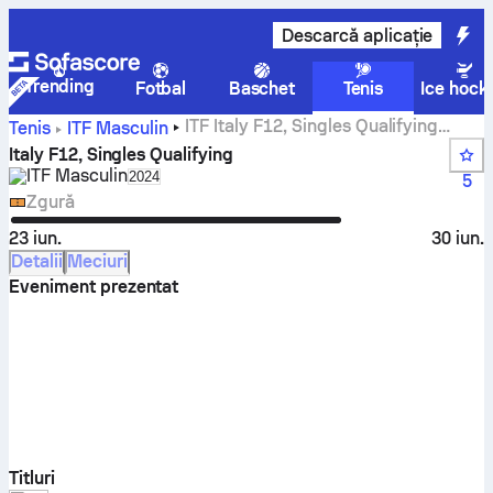
Descarcă aplicație
Trending
Fotbal
Baschet
Tenis
Ice hock
ITF Italy F12, Singles Qualifying
Tenis
ITF Masculin
scoruri live, rezultate și meciuri
Italy F12, Singles Qualifying
ITF Masculin
Select season in unique tournament header
2024
5
Zgură
23 iun.
30 iun.
Detalii
Meciuri
Eveniment prezentat
Titluri