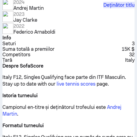
2024
Deținător titlu
Andrej Martin
2023
Jay Clarke
2022
Federico Arnaboldi
Info
Seturi
3
Suma totală a premiilor
15K $
Competitors
32
Țară
Italy
Despre SofaScore
Italy F12, Singles Qualifying face parte din ITF Masculin.
Stay up to date with our
live tennis scores
page.
Istoria turneului
Campionul en-titre și deținătorul trofeului este
Andrej
Martin
.
Formatul turneului