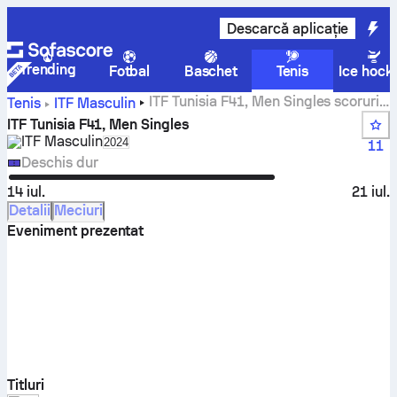
Descarcă aplicație
Trending
Fotbal
Baschet
Tenis
Ice hock
ITF Tunisia F41, Men Singles scoruri
Tenis
ITF Masculin
live, rezultate și meciuri
ITF Tunisia F41, Men Singles
ITF Masculin
Select season in unique tournament header
2024
11
Deschis dur
14 iul.
21 iul.
Detalii
Meciuri
Eveniment prezentat
Titluri