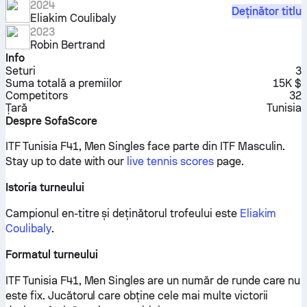
2024
Deținător titlu
Eliakim Coulibaly
2023
Robin Bertrand
Info
Seturi
3
Suma totală a premiilor
15K $
Competitors
32
Țară
Tunisia
Despre SofaScore
ITF Tunisia F41, Men Singles face parte din ITF Masculin.
Stay up to date with our
live tennis scores
page.
Istoria turneului
Campionul en-titre și deținătorul trofeului este
Eliakim
Coulibaly
.
Formatul turneului
ITF Tunisia F41, Men Singles are un număr de runde care nu
este fix. Jucătorul care obține cele mai multe victorii