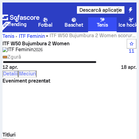
Descarcă aplicație
Trending
Fotbal
Baschet
Tenis
Ice hock
ITF W50 Bujumbura 2 Women scoruri
Tenis
ITF Feminin
live, rezultate și meciuri
ITF W50 Bujumbura 2 Women
ITF Feminin
Select season in unique tournament header
2026
11
Zgură
12 apr.
18 apr.
Detalii
Meciuri
Eveniment prezentat
Titluri