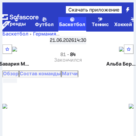
Скачать приложение
Tренды
Футбол
Баскетбол
Теннис
Хоккей н
Баскетбол
Германия
Бавария
Бундеслига Германии, плей-офф
21.06.2026
14:30
,
Финал
Мюнхен против Альба Берлин — живые результаты,
личные встречи, расписание, прогнозы и статистика
81
-
84
Закончился
Бавария Мюнхен
Альба Берлин
Обзор
Состав команды
Матчи