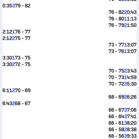
0:35
79 - 82
3
76 - 82
0:43
2
76 - 80
1:13
1
76 - 79
1:50
2
2:12
76 - 77
1
2:12
75 - 77
2
73 - 77
3:07
1
73 - 76
3:07
1
3:30
73 - 75
1
3:30
72 - 75
2
70 - 75
3:43
2
70 - 73
4:59
1
70 - 72
5:30
3
6:11
70 - 69
2
68 - 69
6:26
2
6:43
68 - 67
2
66 - 67
7:06
3
66 - 64
7:41
3
66 - 61
8:20
3
66 - 58
8:38
2
66 - 56
9:33
3