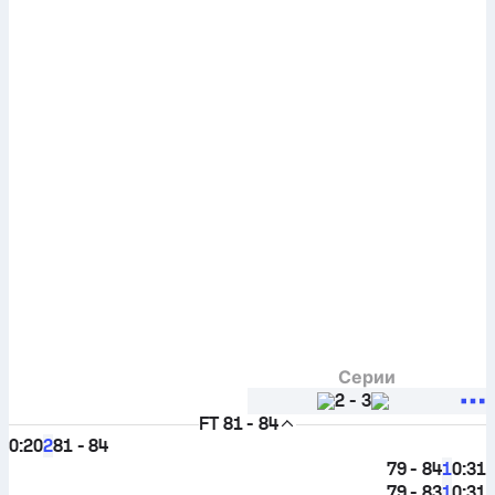
Серии
2
-
3
FT
81 - 84
0:20
81 - 84
2
79 - 84
0:31
1
79 - 83
0:31
1