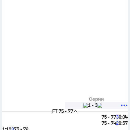
Серии
1
-
3
FT
75 - 77
75 - 77
0:04
3
75 - 74
0:57
2
1:19
75 - 72
3