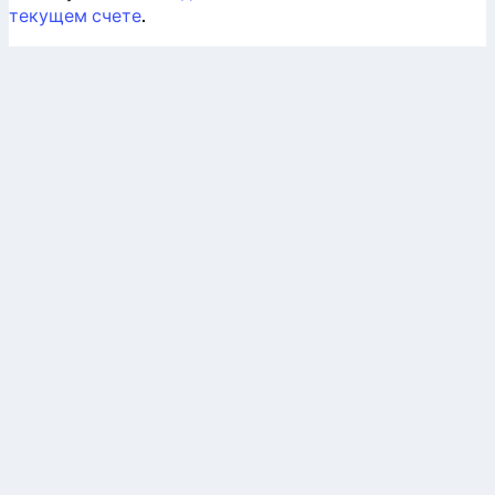
текущем счете
.