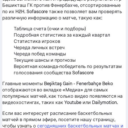
Бешикташ ГК против Фенербахче, отсортированные
по их H2H. Sofascore также позволяет вам проверять
различную информацию о матче, такую ​​как:
Таблица счета (очки и подборы)
Подробная статистика за каждый квартал
Статистика игроков
Череда личных встреч
Череда побед команды
Текущие шансы и прогнозы
Вероятная команда-победитель по результатам
голосования сообщества Sofascore
Главные моменты Beşiktaş Gain - Fenerbahçe Beko
отображаются во вкладке «Медиа» для самых
популярных матчей, как только видео появляются на
видеохостингах, таких как Youtube или Dailymotion.
Если вас интересует расписание баскетбольных
матчей в прямом эфире, посетите нашу страницу,
чтобы узнать о
сегодняшних баскетбольных матчах и