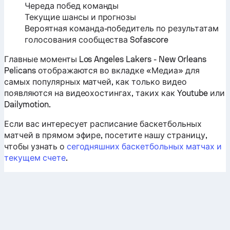
Череда побед команды
Текущие шансы и прогнозы
Вероятная команда-победитель по результатам
голосования сообщества Sofascore
Главные моменты Los Angeles Lakers - New Orleans
Pelicans отображаются во вкладке «Медиа» для
самых популярных матчей, как только видео
появляются на видеохостингах, таких как Youtube или
Dailymotion.
Если вас интересует расписание баскетбольных
матчей в прямом эфире, посетите нашу страницу,
чтобы узнать о
сегодняшних баскетбольных матчах и
текущем счете
.