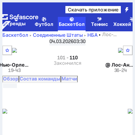
Скачать приложение
Tренды
Футбол
Баскетбол
Теннис
Хоккей н
Лос-
Баскетбол
Соединенные Штаты
НБА
Анджелес Лейкерс против Нью-Орлеан Пеликанс —
04.03.2026
03:30
живые результаты, личные встречи, расписание,
прогнозы и статистика
101
-
110
Закончился
Нью-Орлеан Пеликанс
@
Лос-Анджелес Лейкерс
19-43
36-24
Обзор
Состав команды
Матчи