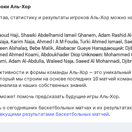
роки Аль-Хор
тав, статистику и результаты игроков Аль-Хор можно на
oud Haji, Shawki Abdelhamid Ismeil Ghanem, Adam Rashid Al
Naja, Karim Naja, Ahmed I A M Fouda, Turki Ahmed Ismael, S
n Alshalaq, Bebe Malik, Ababacar Gueye
Нападающий:
Dji
med Ahmed Koami, Abdoukhader Diop
Unknown:
Mohammed G
i, Adam Al-Abdulla, Waleed Naja, Saeed Al Mohannadi, Djibr
ктивности и формы команды Аль-Хор — это уникальный
который мы строим на основе последних 10 матчей коман
анализа и наших собственных знаний.
 может помочь предсказать будущие игры Аль-Хор.
ь о сегодняшних баскетбольных матчах и их результатах
текущими результатами баскетбольных матчей
.