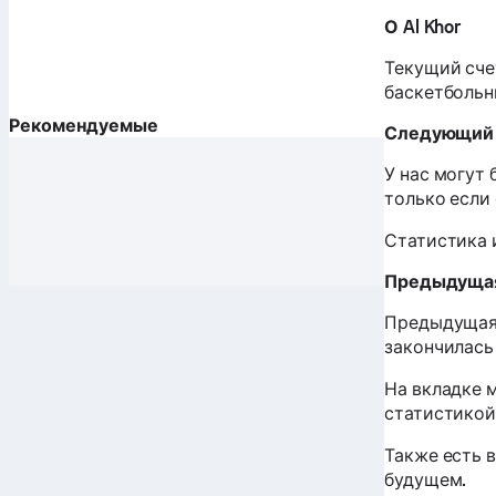
О Al Khor
Текущий сче
баскетбольн
Рекомендуемые
Следующий 
У нас могут
только если
Статистика 
Предыдущая
Предыдущая 
закончилась 
На вкладке 
статистикой
Также есть 
будущем.