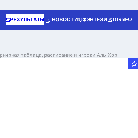
РЕЗУЛЬТАТЫ
НОВОСТИ
ФЭНТЕЗИ
TORNEO
урнирная таблица, расписание и игроки Аль-Хор