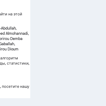
йти на этой
-Abdullah,
aeed Almohannadi,
brirou Demba
aballah,
irou Dioum
 алгоритм
ды, статистики,
, посетите нашу