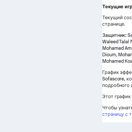
Текущие иг
Текущий сос
странице.
Защитник:
Sa
Waleed Talal 
Mohamed Amee
Dioum, Moha
Mohamed Koam
График эффе
Sofascore, 
подробного 
Этот график
Чтобы узнат
страницу с 