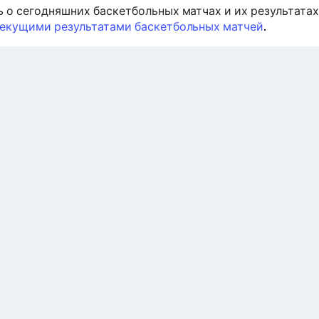
ь о сегодняшних баскетбольных матчах и их результатах
текущими результатами баскетбольных матчей
.