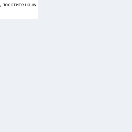
, посетите нашу