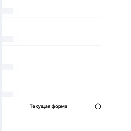
Текущая форма