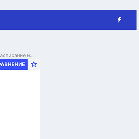
расписание и
РАВНЕНИЕ