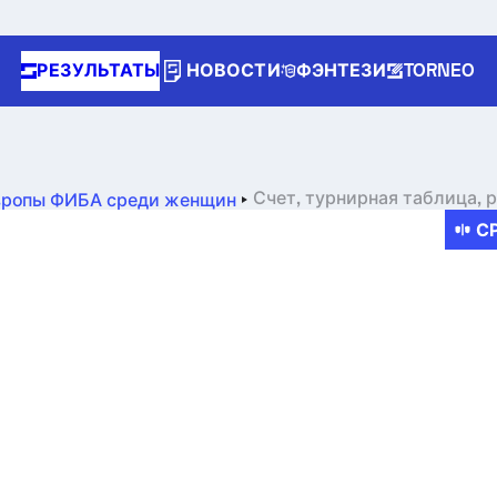
РЕЗУЛЬТАТЫ
НОВОСТИ
ФЭНТЕЗИ
TORNEO
Счет, турнирная таблица, 
вропы ФИБА среди женщин
С