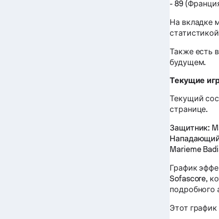
- 89 (Франци
На вкладке 
статистикой
Также есть 
будущем.
Текущие иг
Текущий сос
странице.
Защитник:
Ma
Нападающий
Marieme Badia
График эффе
Sofascore, 
подробного 
Этот график