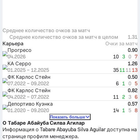
Среднее количество очков за матч
Среднее количество очков за матч в целом
1.31
Карьера
Очки за матч
Прогресо
0.90
10
3
0
7
04.2026
КА Серро
1.26
35
11
11
13
01.2025
–
12.2025
ФК Карлос Стейн
0.50
6
1
0
5
07.2022
–
09.2022
ФК Карлос Стейн
0.82
11
2
3
6
04.2022
–
07.2022
Депортиво Куэнка
0.57
14
1
5
8
01.2020
–
09.2020
Показать больше
О Табаре Абайуба Силва Агилар
Информация о Tabare Abayuba Silva Aguilar доступна на
странице профиля менеджера.