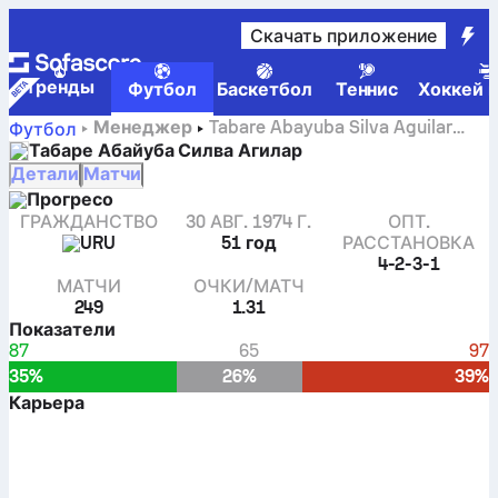
Скачать приложение
Tренды
Футбол
Баскетбол
Теннис
Хоккей н
Менеджер
Tabare Abayuba Silva Aguilar
Футбол
профиль, статистика и история карьеры
Табаре Абайуба Силва Агилар
Детали
Матчи
Прогресо
ГРАЖДАНСТВО
30 АВГ. 1974 Г.
ОПТ.
URU
51 год
РАССТАНОВКА
4-2-3-1
МАТЧИ
ОЧКИ/МАТЧ
249
1.31
Показатели
87
65
97
35%
26%
39%
Карьера