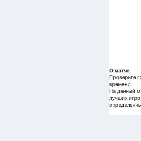
О матче
Проверьте г
времени.
На данный 
лучших игро
определенны