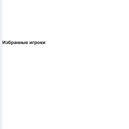
Избранные игроки