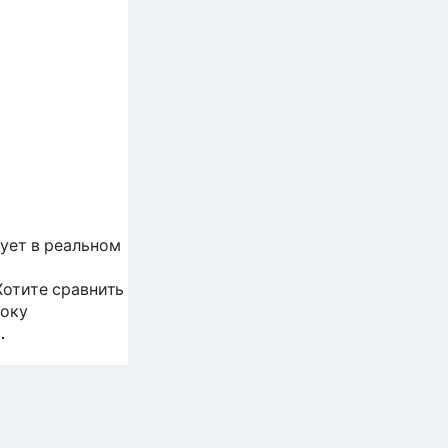
рует в реальном
Хотите сравнить
року
.