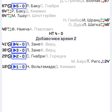
Д. Стрелец
Т. Бобчак
67'
67'
Р. Баку
С. Гнабри
5 - 0
64'
Р. Баку
Д. Киммих
64'
М. Тшау
Н. Шлоттербек
Н. Гембер
И. Шранц
46'
О. Дуда
Л. Шатка
46'
46'
Ф. Нмеча
А. Павлович
HT
4 - 0
Добавочное время 2
41'
Л. Зане
Ф. Вирц
4 - 0
36'
Л. Зане
Ф. Вирц
3 - 0
29'
С. Гнабри
Л. Горецка
2 - 0
М. Беро
Т. Риго
24'
18'
Н. Вольтемаде
Д. Киммих
1 - 0