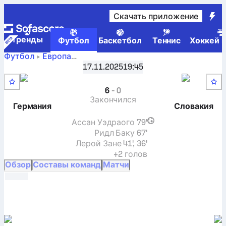
Скачать приложение
Tренды
Футбол
Баскетбол
Теннис
Хоккей н
Футбол
Европа
Квалификация Кубка мира, УЕФА A
,
Раунд 10
17.11.2025
19:45
Германия
-
Словакия
: текущий результат, результаты
H2H-игр, таблицы и прогнозы
6
-
0
Закончился
Германия
Словакия
Ассан Уэдраого
79'
Ридл Баку
67'
Лерой Зане
41', 36'
+2 голов
Обзор
Составы команд
Матчи