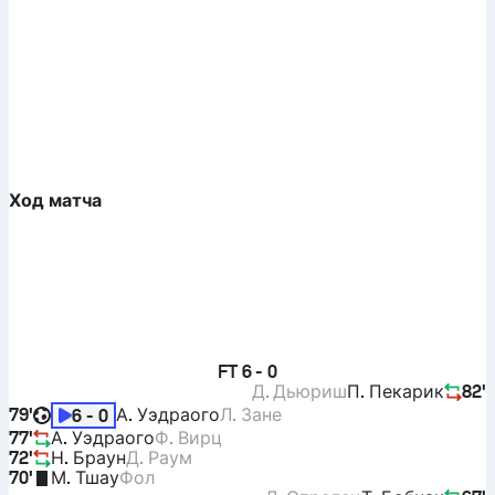
Ход матча
FT
6 - 0
Д. Дьюриш
П. Пекарик
82'
79'
А. Уэдраого
Л. Зане
6 - 0
77'
А. Уэдраого
Ф. Вирц
72'
Н. Браун
Д. Раум
70'
М. Тшау
Фол