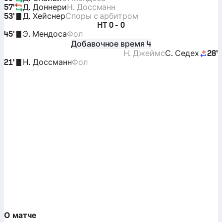
57'
Д. Доннери
Н. Доссманн
53'
Д. Хейснер
Споры с арбитром
HT
0 - 0
45'
Э. Мендоса
Фол
Добавочное время 4
Н. Джеймс
С. Седех
28'
21'
Н. Доссманн
Фол
О матче