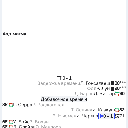
Ход матча
FT
0 - 1
+
4
Задержка времени
Л. Гонсалвеш
90'
+
3
Фол
Р. Луи
90'
Д. Баран
Д. Биггар
90'
Добавочное время 4
85'
Г. Серра
Р. Раджагопал
Т. Оспина
И. Каакуш
82'
Э. Ньюман
И. Чарльз
71'
0 - 1
66'
У. Бойс
З. Бохан
66'
Д. Спайви
Э. Мендоса