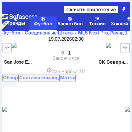
Скачать приложение
Tренды
Футбол
Баскетбол
Теннис
Хоккей н
Футбол
Соединенные Штаты
MLS Next Pro
,
Раунд 1
San Jose Earthquakes II
-
СК Северный Техас
:
19.07.2026
02:00
текущий результат, результаты H2H-игр, таблицы и
прогнозы
0
-
1
Закончился
San Jose Earthquakes II
СК Северный
Иан Чарльз
71'
Обзор
Составы команд
Матчи